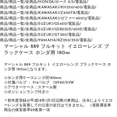
商品
/
商品一覧
/
全商品
/
HONDA
/
ホーク 2/3
/
電装品
/
商品
/
商品一覧
/
全商品
/
KAWASAKI
/
KH250/400
/
電装品
/
商品
/
商品一覧
/
全商品
/
KAWASAKI
/
Z400FX
/
電装品
/
商品
/
商品一覧
/
全商品
/
KAWASAKI
/
ゼファー400/χ
/
電装品
/
商品
/
商品一覧
/
全商品
/
SUZUKI
/
GS400
/
電装品
/
商品
/
商品一覧
/
全商品
/
SUZUKI
/
GSX250E/400E
/
電装品
/
商品
/
商品一覧
/
全商品
/
SUZUKI
/
GT380
/
電装品
/
商品
/
商品一覧
/
全商品
/
YAMAHA
/
RZ250/350
/
電装品
/
マーシャル 889 フルキット イエローレンズ ブ
ラックケース ホンダ用 180㎜
マーシャル 889 フルキット イエローレンズ ブラックケース ホ
ンダ用 180㎜になります。
☆ホンダ用ケースレンズ径180mm
☆付属バルブ ： H4バルブ 12V60/55W
☆アウターケース：スチール製
☆ポジションランプ付き☆
＊初年度登録が平成18年1月1日以降の車両は、法令によりイエロ
ーレンズを装着しての公道の走行はできません。 （道路運送車
両法の保安基準29条第一項