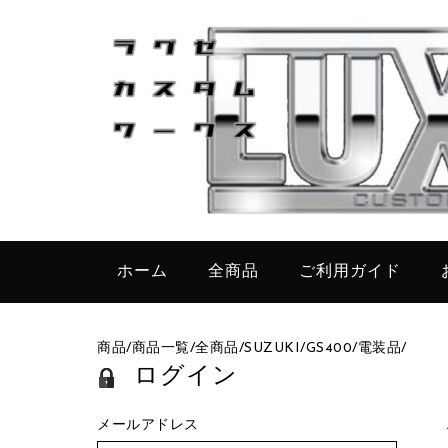
ホーム
全商品
ご利用ガイド
商品
/
商品一覧
/
全商品
/
SUZUKI
/
GS400
/
電装品
/
ログイン
メールアドレス