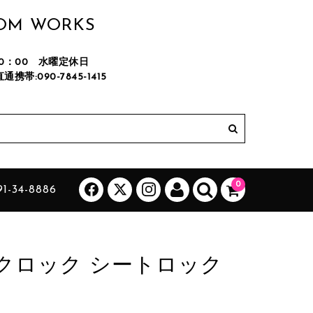
TOM WORKS
M20：00 水曜定休日
直通携帯:090-7845-1415
カートに商品はございません。
(カゴの商品数:0種類、合計数:0)
0
1-34-8886
ンクロック シートロック