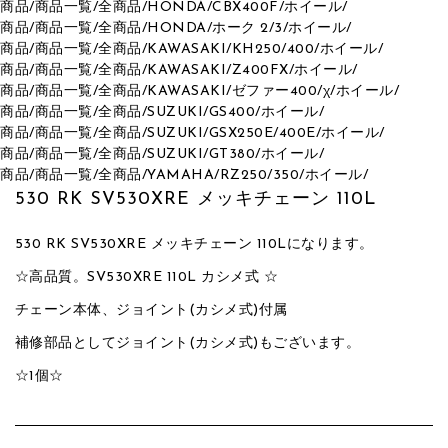
商品
/
商品一覧
/
全商品
/
HONDA
/
CBX400F
/
ホイール
/
商品
/
商品一覧
/
全商品
/
HONDA
/
ホーク 2/3
/
ホイール
/
商品
/
商品一覧
/
全商品
/
KAWASAKI
/
KH250/400
/
ホイール
/
商品
/
商品一覧
/
全商品
/
KAWASAKI
/
Z400FX
/
ホイール
/
商品
/
商品一覧
/
全商品
/
KAWASAKI
/
ゼファー400/χ
/
ホイール
/
商品
/
商品一覧
/
全商品
/
SUZUKI
/
GS400
/
ホイール
/
商品
/
商品一覧
/
全商品
/
SUZUKI
/
GSX250E/400E
/
ホイール
/
商品
/
商品一覧
/
全商品
/
SUZUKI
/
GT380
/
ホイール
/
商品
/
商品一覧
/
全商品
/
YAMAHA
/
RZ250/350
/
ホイール
/
530 RK SV530XRE メッキチェーン 110L
530 RK SV530XRE メッキチェーン 110Lになります。
☆高品質。SV530XRE 110L カシメ式 ☆
チェーン本体、ジョイント(カシメ式)付属
補修部品としてジョイント(カシメ式)もございます。
☆1個☆