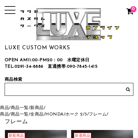
0
LUXE CUSTOM WORKS
OPEN AM11:00-PM20：00 水曜定休日
TEL:0291-34-8886
直通携帯:090-7845-1415
商品検索
商品
/
商品一覧
/
新商品
/
商品
/
商品一覧
/
全商品
/
HONDA
/
ホーク 2/3
/
フレーム
/
フレーム
新着商品
新着商品