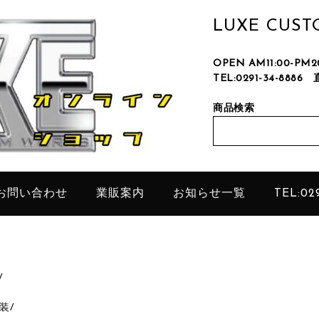
LUXE CUS
OPEN AM11:00-P
TEL:0291-34-8886
只今、
商品検索
お問い合わせ
業販案内
お知らせ一覧
TEL:029
/
装
/