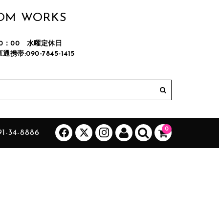
TOM WORKS
M20：00 水曜定休日
直通携帯:090-7845-1415
カートに商品はございません。
(カゴの商品数:0種類、合計数:0)
0
1-34-8886