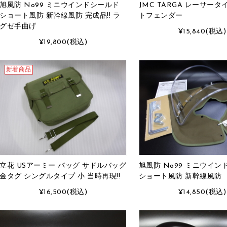
旭風防 No99 ミニウインドシールド
JMC TARGA レーサータ
ショート風防 新幹線風防 完成品!! ラ
トフェンダー
グゼ手曲げ
¥15,840
(税込)
¥19,800
(税込)
新着商品
立花 USアーミー バッグ サドルバッグ
旭風防 No99 ミニウイン
金タグ シングルタイプ 小 当時再現!!
ショート風防 新幹線風防
¥16,500
(税込)
¥14,850
(税込)