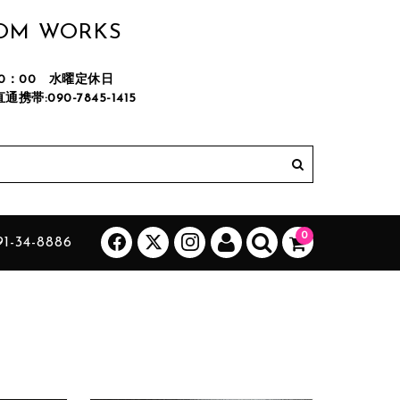
TOM WORKS
M20：00 水曜定休日
直通携帯:090-7845-1415
カートに商品はございません。
(カゴの商品数:0種類、合計数:0)
0
1-34-8886