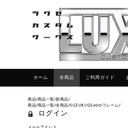
ホーム
全商品
ご利用ガイド
商品
/
商品一覧
/
新商品
/
商品
/
商品一覧
/
全商品
/
SUZUKI
/
GS400
/
フレーム
/
ログイン
メールアドレス