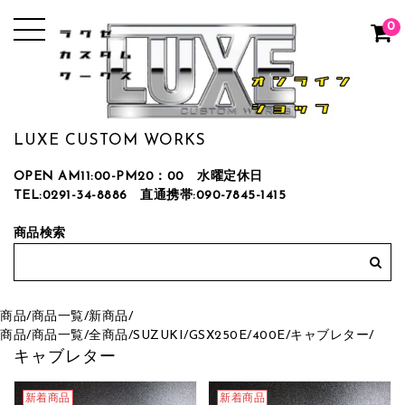
0
LUXE CUSTOM WORKS
OPEN AM11:00-PM20：00 水曜定休日
TEL:0291-34-8886
直通携帯:090-7845-1415
商品検索
商品
/
商品一覧
/
新商品
/
商品
/
商品一覧
/
全商品
/
SUZUKI
/
GSX250E/400E
/
キャブレター
/
キャブレター
新着商品
新着商品