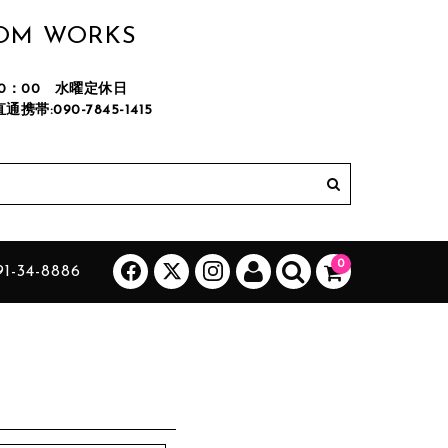
TOM WORKS
M20：00 水曜定休日
直通携帯:090-7845-1415
カートに商品はございません。
(カゴの商品数:0種類、合計数:0)
0
1-34-8886